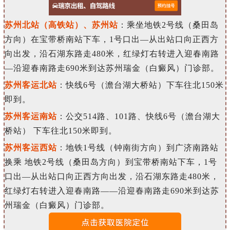
苏州北站（高铁站）、苏州站
：乘坐地铁2号线（桑田岛
方向）在宝带桥南站下车，1号口出—
从
出
站口向正西方
向出发，沿石湖东路走480米，红绿灯右转
进入
迎春南路
—沿迎春南路走690米到达苏州瑞金（白癜风）门诊部。
苏州客运北站
：快线6号（澹台湖大桥站）下车往北150米
即到。
苏州客运南站
：公交514路、101路、快线6号（澹台湖大
桥站） 下车往北150米即到。
苏州客运西站
：地铁1号线（钟南街方向）到广济南路站
换乘 地铁2号线（桑田岛方向）到宝带桥南站下车，1号
口出—从出站口向正西方向出发，沿石湖东路走480米，
红绿灯右转进入迎春南路——沿迎春南路走690米到达苏
州瑞金（白癜风）门诊部。