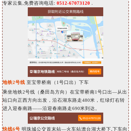
专家云集,免费咨询电话:
0512-67073120
.
地铁2号线
至宝带桥南（1号口出）下车
乘坐地铁2号线（桑田岛方向）在宝带桥南1号口出—从出
站口向正西方向出发，沿石湖东路走480米，红绿灯右转
进入迎春南路——沿迎春南路走690米到达。
快
线6
号
明珠城公交首末站—火车站澹台湖大桥下,下车向