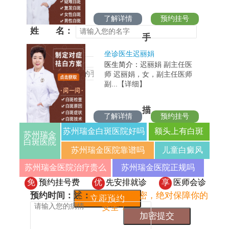
了解详情
预约挂号
姓
名：
手
机
坐诊医生迟丽娟
号
医生简介：
迟丽娟 副主任医
码：
师 迟丽娟，女，副主任医师
副...【详细】
病
情
描
了解详情
预约挂号
苏州瑞金白斑医院好吗
额头上有白斑
苏州瑞金
白斑医院
苏州瑞金医院靠谱吗
儿童白癜风
苏州瑞金医院治疗贵么
苏州瑞金医院正规吗
免
预约挂号费
优
先安排就诊
享
医师会诊
预约时间：
述：
注：本网站已加密，绝对保障你的
安全！