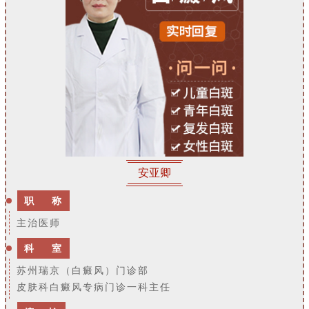
安亚卿
职 称
主治医师
科 室
苏州瑞京（白癜风）门诊部
皮肤科白癜风专病门诊一科主任