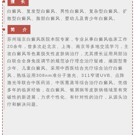
擅 长
白癜风、复发型白癜风、男性白癜风、复杂型白癜风、扩
散型白癜风、脸部白癜风、婴幼儿及青少年白癜风。
简 介
苏州瑞京白癜风医院本院专家，专业从事白癜风临床工作
20余年，曾多次赴北京、上海、南京等多地交流学习，主
攻白癜风等色素脱失性皮肤病治疗，尤其擅长运用局部治
白联合全身免疫调节的规范诊疗理念治疗疑难、顽固型青
少年、儿童白癜风。采用中西医结合光疗综合治疗白癜
风，熟练运用308nm准分子激光、311窄谱UVB、点阵
激光等联合中医药浴、中医熏蒸等综合治疗白癜风。凭借
多年的临床经验，在白癜风、银屑病等皮肤病领域里有突
破性的新进展，力求个性化、有针对性的治疗，从源头治
疗和解决问题。