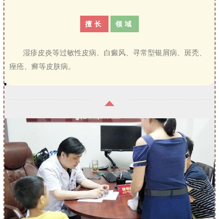
擅长
领域
湿疹皮炎等过敏性皮病、白癜风、寻常型银屑病、斑秃、
痤疮、癣等皮肤病。