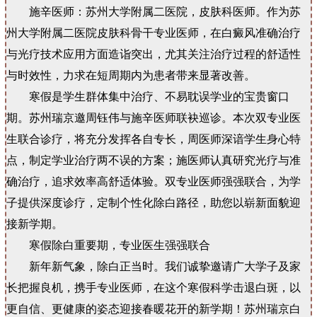
施辛医师：苏州大学附属二医院，皮肤科医师。作为苏
州大学附属二医院皮肤科骨干专业医师，在白癜风准确治疗
与光疗技术应用方面造诣突出，尤其关注治疗过程的舒适性
与时效性，力求在短周期内为患者带来显著改善。
寒假是学生群体集中治疗、不易耽误学业的宝贵窗口
期。苏州瑞京邀周钰伟与施辛医师联袂巡诊。本次双专业医
生联合诊疗，将充分发挥各自专长，周医师深谙学生身心特
点，制定学业治疗两不误的方案；施医师认真研究光疗与准
确治疗，追求效率高舒适体验。双专业医师强强联合，为学
子提供深度诊疗，定制个性化除白路径，助您以崭新面貌迎
接新学期。
寒假除白重要期，专业医生强强联合
新年新气象，除白正当时。我们诚挚邀请广大学子及家
长把握良机，携手专业医师，在这个寒假科学击退白斑，以
更自信、更健康的姿态迎接春暖花开的新学期！苏州瑞京白